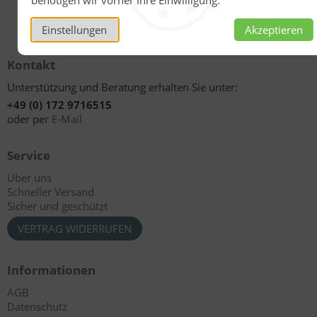
benötigen wir vorher Ihre Einwilligung.
Einstellungen
Akzeptieren
Kontakt
Unterstützung und Beratung erhalten Sie unter:
+49 (0) 172 9716515
oder per
E-Mail
Service
Über uns
Schneller Versand
Sicher und geschützt
VERTRAG WIDERRUFEN
Informationen
AGB
Datenschutz