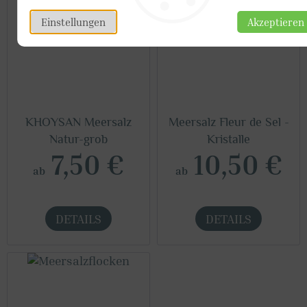
Einstellungen
Akzeptieren
KHOYSAN Meersalz
Meersalz Fleur de Sel -
Natur-grob
Kristalle
7,50 €
10,50 €
ab
ab
DETAILS
DETAILS