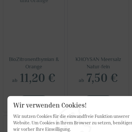
BioZitronenthymian &
KHOYSAN Meersalz
Orange
Natur-fein
11,20 €
7,50 €
ab
ab
DETAILS
DETAILS
Wir verwenden Cookies!
Wir nutzen Cookies für die einwandfreie Funktion unserer
Website. Um Cookies in Ihrem Browser zu setzen, benötige
wir vorher Ihre Einwilligung.