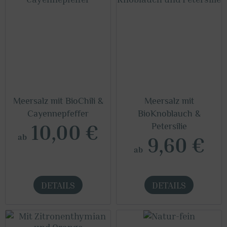
Meersalz mit BioChili &
Meersalz mit
Cayennepfeffer
BioKnoblauch &
10,00 €
Petersilie
ab
9,60 €
ab
DETAILS
DETAILS