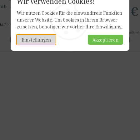
15,50 €
Wir verwenden Cookies!
ab
17,90 €
Wir nutzen Cookies für die einwandfreie Funktion
ab
unserer Website. Um Cookies in Ihrem Browser
nkl. 7,00% MwSt.
,
zzgl.
Versandkosten
zu setzen, benötigen wir vorher Ihre Einwilligung.
inkl. 7,00% MwSt.
,
zzgl.
Versandkost
DETAILS
DETAILS
Einstellungen
Akzeptieren