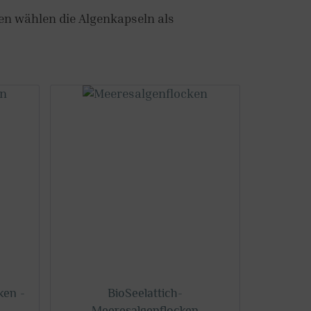
hen wählen die Algenkapseln als
ken -
BioSeelattich-
Meeresalgenflocken