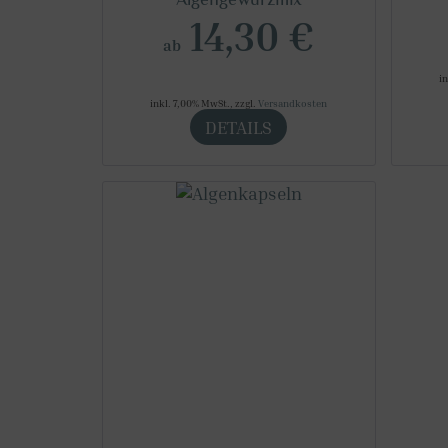
14,30 €
ab
i
inkl. 7,00% MwSt.
,
zzgl.
Versandkosten
DETAILS