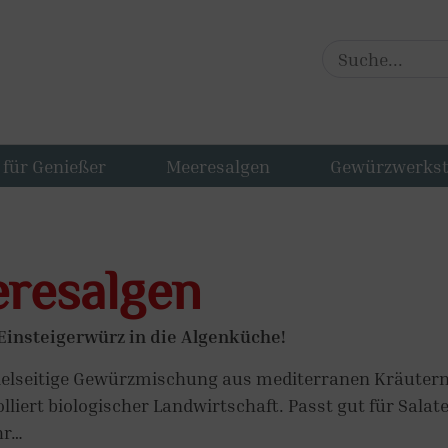
für Genießer
Meeresalgen
Gewürzwerkst
esalgen
Einsteigerwürz in die Algenküche!
vielseitige Gewürzmischung aus mediterranen Kräutern,
iert biologischer Landwirtschaft. Passt gut für Salate
hr…