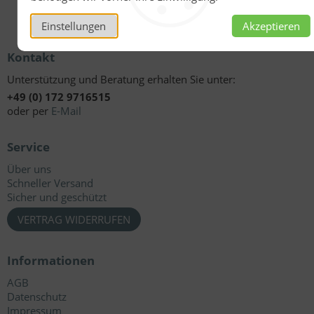
Einstellungen
Akzeptieren
Kontakt
Unterstützung und Beratung erhalten Sie unter:
+49 (0) 172 9716515
oder per
E-Mail
Service
Über uns
Schneller Versand
Sicher und geschützt
VERTRAG WIDERRUFEN
Informationen
AGB
Datenschutz
Impressum