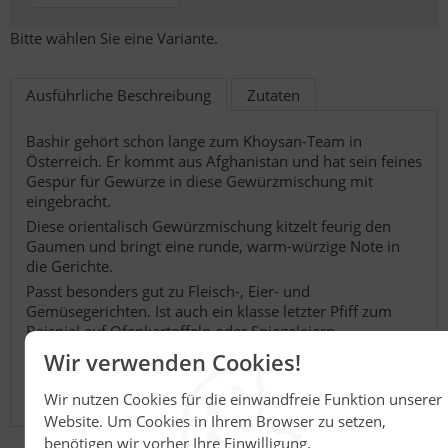
Bitte wählen Sie eine Variante.
Ausführliche Beschreibung
Zutaten
Bashir gehört schon lange zum Khoysan-Team in
Österreich. Er kommt aus Afghanistan und hat sein feines
Gespür für Gewürze in diese Gewürzmischung mit
eingebracht.
Diese orientalisch Gewürzmischung kitzelt feurig den
Gaumen und bringt eine runde, warm-würzige Note in
die Gerichte.
Passt besonders gut zu Fleisch-, Eier- und
Gemüsegerichten. Ist auch ein klasse letzter Pfiff zum
Beispiel auf Ofenkartoffeln oder Spiegeleiern.
Wir verwenden Cookies!
Mein Tipp:
Sensationell auch im Ungarischen Gulasch
Wir nutzen Cookies für die einwandfreie Funktion unserer
als Ergänzung zum Paprika.
Website. Um Cookies in Ihrem Browser zu setzen,
benötigen wir vorher Ihre Einwilligung.